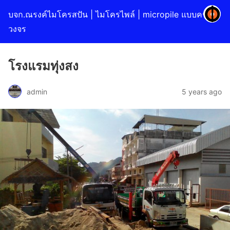
บจก.ณรงค์ไมโครสปัน | ไมโครไพล์ | micropile แบบครบ
วงจร
โรงแรมทุ่งสง
admin
5 years ago