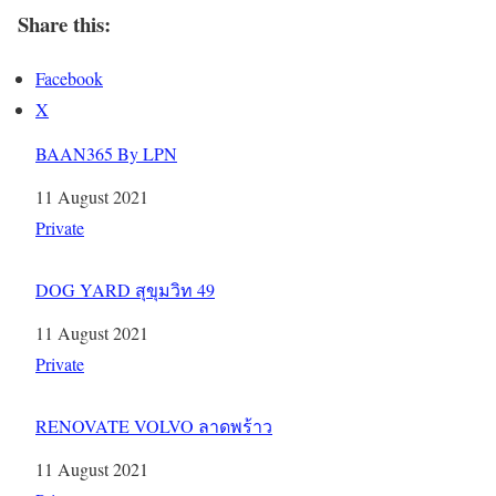
Share this:
Facebook
X
BAAN365 By LPN
Date
11 August 2021
In relation to
Private
DOG YARD สุขุมวิท 49
Date
11 August 2021
In relation to
Private
RENOVATE VOLVO ลาดพร้าว
Date
11 August 2021