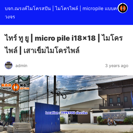
บจก.ณรงค์ไมโครสปัน | ไมโครไพล์ | micropile แบบครบ
วงจร
ไทร์ ทู ยู | micro pile i18x18 | ไมโคร
ไพล์ | เสาเข็มไมโครไพล์
admin
3 years ago