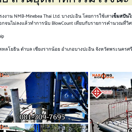
มโรงงาน NMB-Minebea Thai Ltd. บางปะอิน
โดยการใช้เสา
เข็มสปัน
 ตอกจนไม่ลงแล้วทำการนับ BlowCount เทียบกับรายการคำนวณที่ว
hip
 ถ. พหลโยธิน ตำบล เชียงรากน้อย อำเภอบางปะอิน จังหวัดพระนครศร