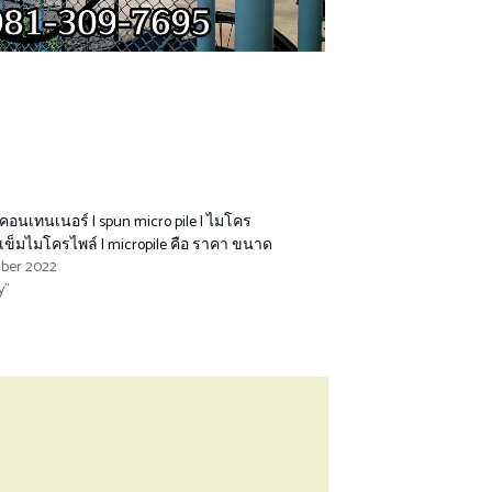
คอนเทนเนอร์ | spun micro pile | ไมโคร
าเข็มไมโครไพล์ | micropile คือ ราคา ขนาด
ber 2022
y"